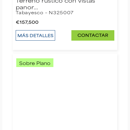
Terreno rústico con vistas
panor…
Tabayesco – N325007
€157,500
CONTACTAR
MÁS DETALLES
Sobre Plano